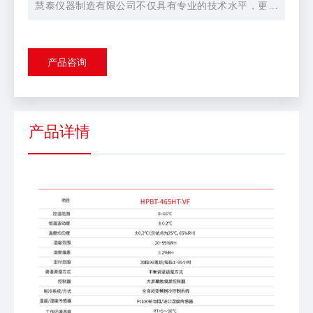
慧泰仪器制造有限公司不仅具有专业的技术水平，更有
良好的售后服务和优质的解决方案，欢迎您来咨询此产
品具体参数及价格等详细信息！
●权限设定（密码锁功能）：三级权限
产品咨询
●数据功能：控制面板自带内部数据存储卡，可存储5年
以上的数据，并配备USB接口。
●变频控制系统：制冷系统采用变频压缩机，相比传统制
冷系统，能耗降低70%。
产品详情
●人脸识别系统：采用智能人脸识别系统，增加仪器安全
性，提高使用效率。
●门锁功能：采用电子密码锁，未经检测，无法进行开门
操作