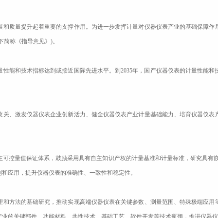
和质量提升起着重要的支撑作用。为进一步发挥计量对仪器仪表产业的基础保障作用
下简称《指导意见》)。
性能和技术指标达到或接近国际先进水平。到2035年，国产仪器仪表的计量性能
关、激发仪器仪表企业创新活力、健全仪器仪表产业计量基础能力、培育仪器仪表产
控量值保证体系，鼓励采用具有自主知识产权的计量基准和计量标准，研究具有嵌
制和应用，提升仪器仪表的准确性、一致性和稳定性。
和方法的基础研究，推动实现高端仪器仪表在关键参数、测量范围、特殊极端应用等
产业的关键部件、功能材料、共性技术、基础工艺、软件开发等技术瓶颈，推进仪器仪